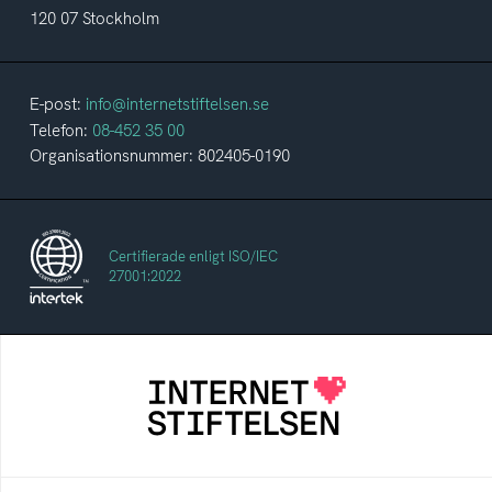
120 07 Stockholm
E-post:
info@internetstiftelsen.se
Telefon:
08-452 35 00
Organisationsnummer: 802405-0190
Certifierade enligt ISO/IEC
27001:2022
Internetstiftelsen
Internetstiftelsen verkar för ett internet som
bidrar positivt till människan och samhället