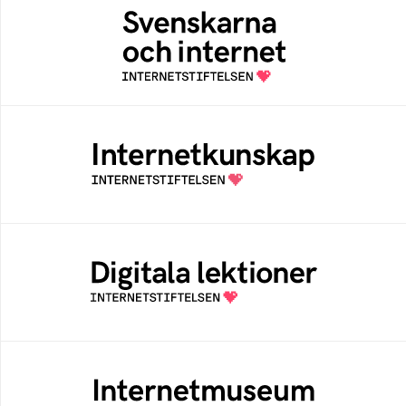
Svenskarna och internet
En årlig studie av svenska folkets
internetvanor
Internetkunskap
Samlad kunskap som hjälper dig att bli en
säker och medveten internetanvändare
Digitala lektioner
Öppen digital lärresurs med färdiga lektioner
för alla stadier i grundskolan
Internetmuseum
Ett digitalt museum som byggts, och kureras