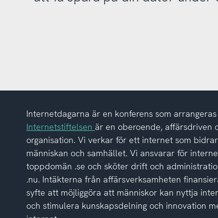
Internetdagarna är en konferens som arrangeras a
Internetstiftelsen
är en oberoende, affärsdriven 
organisation. Vi verkar för ett internet som bidrar p
människan och samhället. Vi ansvarar för intern
toppdomän .se och sköter drift och administrat
.nu. Intäkterna från affärsverksamheten finansier
syfte att möjliggöra att människor kan nyttja inte
och stimulera kunskapsdelning och innovation me