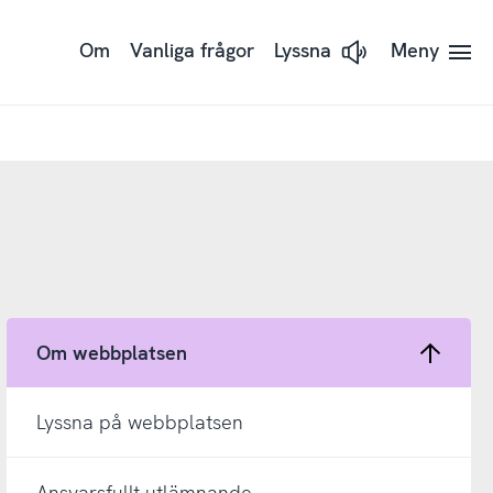
Om
Vanliga frågor
Lyssna
Meny
Lyssna på sidans text 
Om webbplatsen
Lyssna på webbplatsen
Ansvarsfullt utlämnande