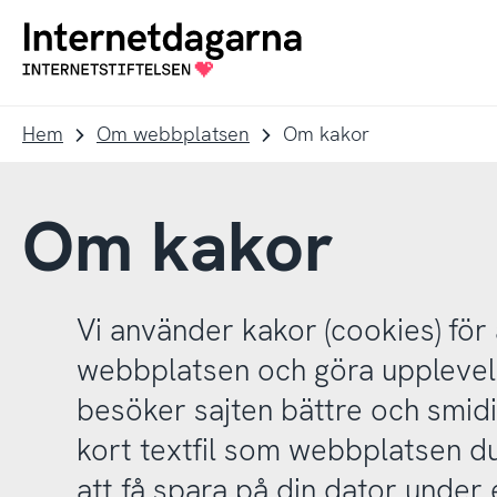
Till
Till
navigation
innehåll
Till
startsida
Hem
Om webbplatsen
Om kakor
Om kakor
Vi använder kakor (cookies) för 
webbplatsen och göra upplevel
besöker sajten bättre och smidi
kort textfil som webbplatsen 
att få spara på din dator under