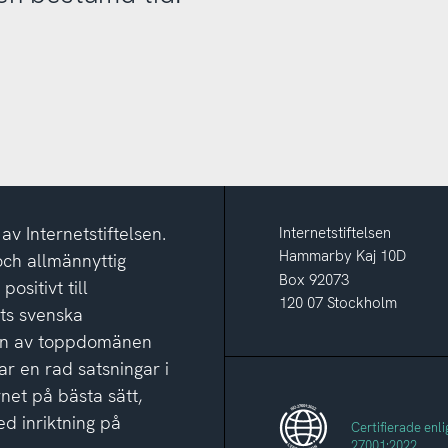
v Internetstiftelsen.
Internetstiftelsen
Hammarby Kaj 10D
och allmännyttig
Box 92073
ositivt till
120 07 Stockholm
ets svenska
ion av toppdomänen
ar en rad satsningar i
rnet på bästa sätt,
d inriktning på
Certifierade enli
27001:2022