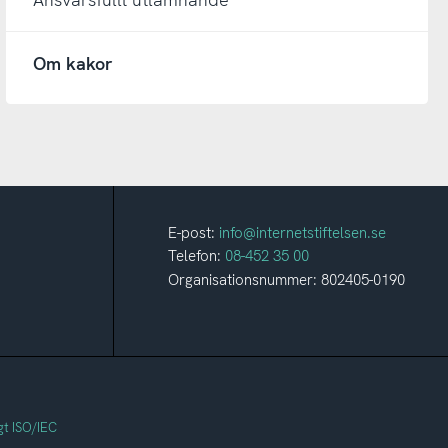
Om kakor
E-post:
info@internetstiftelsen.se
Telefon:
08-452 35 00
Organisationsnummer: 802405-0190
gt ISO/IEC