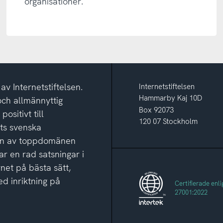
organisationer.
v Internetstiftelsen.
Internetstiftelsen
Hammarby Kaj 10D
och allmännyttig
Box 92073
ositivt till
120 07 Stockholm
ets svenska
ion av toppdomänen
ar en rad satsningar i
rnet på bästa sätt,
d inriktning på
Certifierade enli
27001:2022