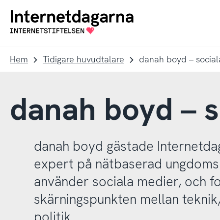
Till
Till
navigation
innehåll
Till
startsida
Hem
Tidigare huvudtalare
danah boyd – social
danah boyd – s
danah boyd gästade Internetda
expert på nätbaserad ungdomsk
använder sociala medier, och fo
skärningspunkten mellan teknik
politik.