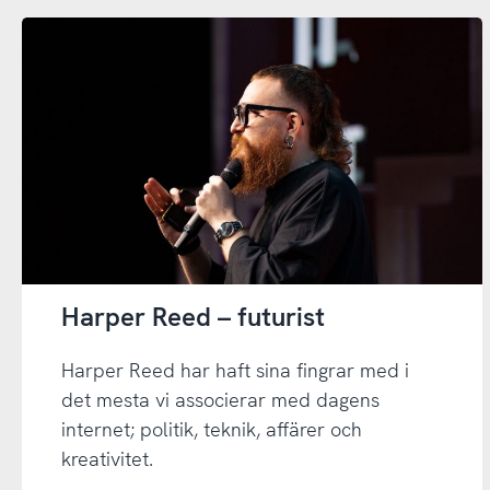
Harper Reed – futurist
Harper Reed har haft sina fingrar med i
det mesta vi associerar med dagens
internet; politik, teknik, affärer och
kreativitet.