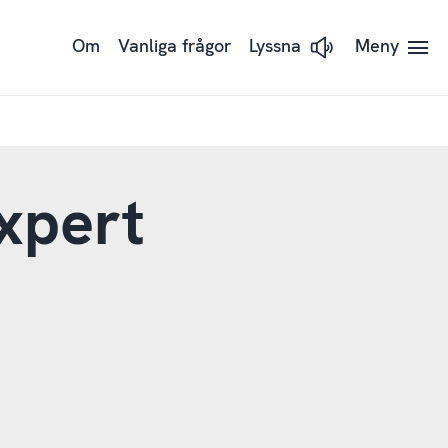
Om
Vanliga frågor
Lyssna
Meny
Lyssna på sidans text 
xpert