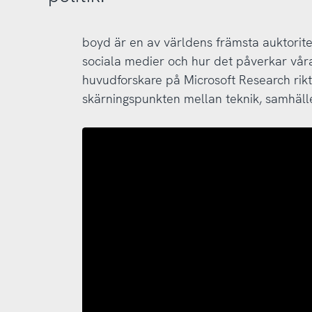
boyd är en av världens främsta auktorit
sociala medier och hur det påverkar våra
huvudforskare på Microsoft Research rikt
skärningspunkten mellan teknik, samhälle